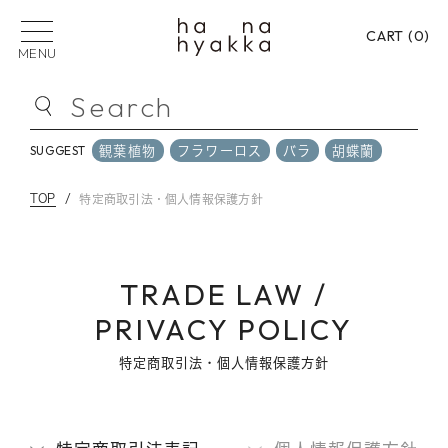
CART (
0
)
MENU
Search
観葉植物
フラワーロス
バラ
胡蝶蘭
SUGGEST
観葉植物
フラワーロス
バラ
胡蝶蘭
SUGGEST
TOP
特定商取引法・個人情報保護方針
PICK UP CATEGORY
フラワーロス
花束
フラワーアレンジメン
TRADE LAW /
PRIVACY POLICY
プリザーブドフラワー
バラ
御祝い
御供
特定商取引法・個人情報保護方針
贈る用途から選ぶ