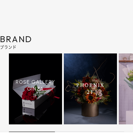
BRAND
ブランド
ROSE GALLERY
PHOENIX
GINZA
2F
1F