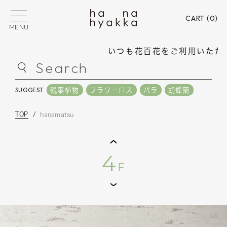
CART (
0
)
MENU
いつも花百花をご利用いただき
hanamatsu
Search
4
観葉植物
フラワーロス
バラ
胡蝶蘭
SUGGEST
F
観葉植物
フラワーロス
バラ
胡蝶蘭
SUGGEST
TOP
hanamatsu
PICK UP CATEGORY
フラワーロス
花束
フラワーアレンジメン
4
F
プリザーブドフラワー
バラ
御祝い
御供
贈る用途から選ぶ