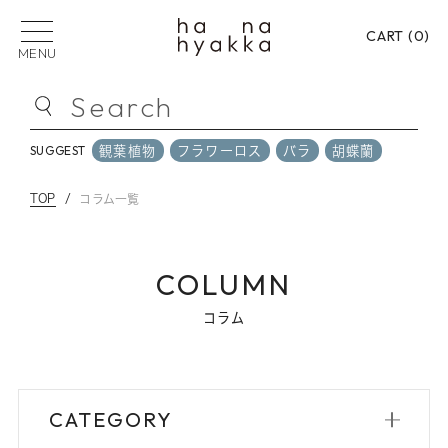
CART (
0
)
MENU
Search
観葉植物
フラワーロス
バラ
胡蝶蘭
SUGGEST
観葉植物
フラワーロス
バラ
胡蝶蘭
SUGGEST
TOP
コラム一覧
PICK UP CATEGORY
COLUMN
フラワーロス
花束
フラワーアレンジメン
コラム
プリザーブドフラワー
バラ
御祝い
御供
贈る用途から選ぶ
CATEGORY