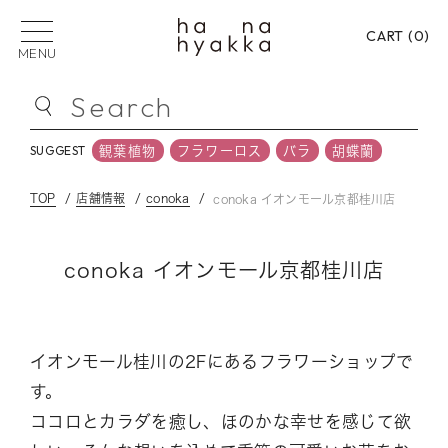
CART (
0
)
MENU
Search
観葉植物
フラワーロス
バラ
胡蝶蘭
SUGGEST
観葉植物
フラワーロス
バラ
胡蝶蘭
SUGGEST
TOP
店舗情報
conoka
conoka イオンモール京都桂川店
PICK UP CATEGORY
conoka イオンモール京都桂川店
フラワーロス
花束
フラワーアレンジメン
プリザーブドフラワー
バラ
御祝い
御供
イオンモール桂川の2Fにあるフラワーショップで
す。
贈る用途から選ぶ
ココロとカラダを癒し、ほのかな幸せを感じて欲