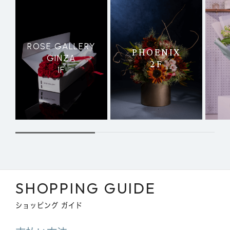
ROSE GALLERY
PHOENIX
GINZA
2F
1F
SHOPPING GUIDE
ショッピング ガイド