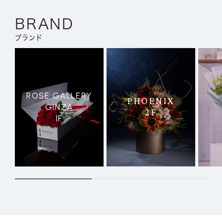
BRAND
ブランド
ROSE GALLERY
PHOENIX
GINZA
2F
1F