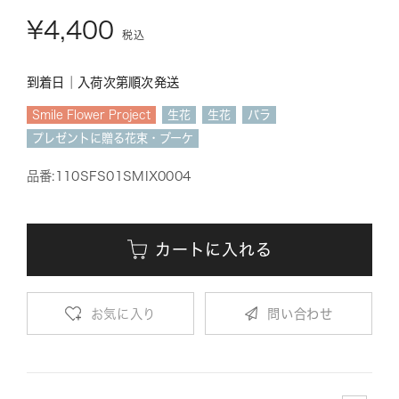
¥4,400
税込
到着日｜入荷次第順次発送
Smile Flower Project
生花
生花
バラ
プレゼントに贈る花束・ブーケ
品番:110SFS01SMIX0004
カートに入れる
問い合わせ
お気に入り