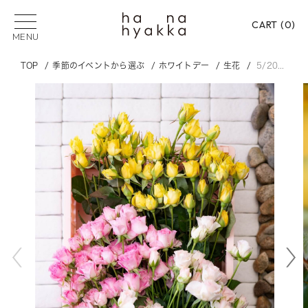
CART (
0
)
MENU
TOP
季節のイベントから選ぶ
ホワイトデー
生花
5/20以降のお届け バイヤーセレクトスプレーバラ20本
Smile Flower Project
R
観葉植物
フラワーロス
バラ
胡蝶蘭
SUGGEST
PICK UP CATEGORY
フラワーロス
花束
フラワーアレンジメン
プリザーブドフラワー
バラ
御祝い
御供
贈る用途から選ぶ